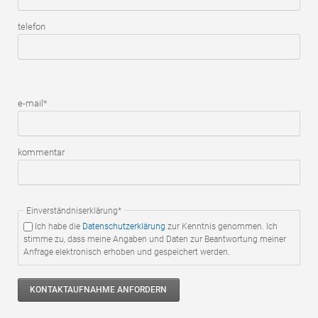
telefon
Pflichtfeld
e-mail
*
kommentar
Pflichtfeld
Einverständniserklärung
*
Ich habe die
Datenschutzerklärung
zur Kenntnis genommen. Ich
stimme zu, dass meine Angaben und Daten zur Beantwortung meiner
Anfrage elektronisch erhoben und gespeichert werden.
KONTAKTAUFNAHME ANFORDERN