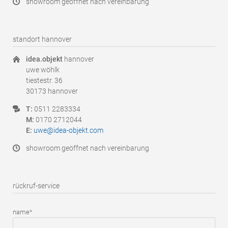
showroom geöffnet nach vereinbarung
standort hannover
idea.objekt
hannover
uwe wöhlk
tiestestr. 36
30173 hannover
T:
0511 2283334
M:
0170 2712044
E:
uwe@idea-objekt.com
showroom geöffnet nach vereinbarung
rückruf-service
Pflichtfeld
name
*